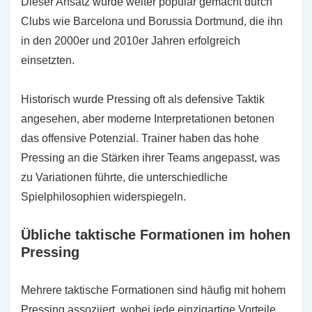
Dieser Ansatz wurde weiter populär gemacht durch
Clubs wie Barcelona und Borussia Dortmund, die ihn
in den 2000er und 2010er Jahren erfolgreich
einsetzten.
Historisch wurde Pressing oft als defensive Taktik
angesehen, aber moderne Interpretationen betonen
das offensive Potenzial. Trainer haben das hohe
Pressing an die Stärken ihrer Teams angepasst, was
zu Variationen führte, die unterschiedliche
Spielphilosophien widerspiegeln.
Übliche taktische Formationen im hohen
Pressing
Mehrere taktische Formationen sind häufig mit hohem
Pressing assoziiert, wobei jede einzigartige Vorteile