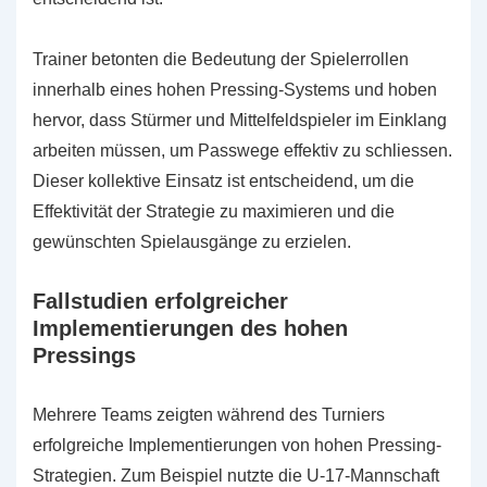
Trainer betonten die Bedeutung der Spielerrollen
innerhalb eines hohen Pressing-Systems und hoben
hervor, dass Stürmer und Mittelfeldspieler im Einklang
arbeiten müssen, um Passwege effektiv zu schliessen.
Dieser kollektive Einsatz ist entscheidend, um die
Effektivität der Strategie zu maximieren und die
gewünschten Spielausgänge zu erzielen.
Fallstudien erfolgreicher
Implementierungen des hohen
Pressings
Mehrere Teams zeigten während des Turniers
erfolgreiche Implementierungen von hohen Pressing-
Strategien. Zum Beispiel nutzte die U-17-Mannschaft