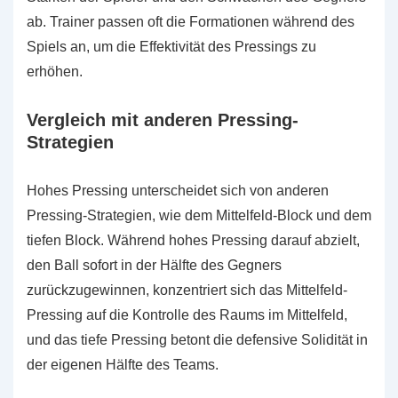
ab. Trainer passen oft die Formationen während des
Spiels an, um die Effektivität des Pressings zu
erhöhen.
Vergleich mit anderen Pressing-
Strategien
Hohes Pressing unterscheidet sich von anderen
Pressing-Strategien, wie dem Mittelfeld-Block und dem
tiefen Block. Während hohes Pressing darauf abzielt,
den Ball sofort in der Hälfte des Gegners
zurückzugewinnen, konzentriert sich das Mittelfeld-
Pressing auf die Kontrolle des Raums im Mittelfeld,
und das tiefe Pressing betont die defensive Solidität in
der eigenen Hälfte des Teams.