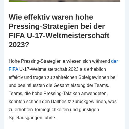
Wie effektiv waren hohe
Pressing-Strategien bei der
FIFA U-17-Weltmeisterschaft
2023?
Hohe Pressing-Strategien erwiesen sich während
der
FIFA
U-17-Weltmeisterschaft 2023 als erheblich
effektiv und trugen zu zahlreichen Spielgewinnen bei
und beeinflussten die Gesamtleistung der Teams.
Teams, die hohe Pressing-Taktiken anwendeten,
konnten schnell den Ballbesitz zurückgewinnen, was
zu erhöhten Tormöglichkeiten und günstigen
Spielausgängen führte.