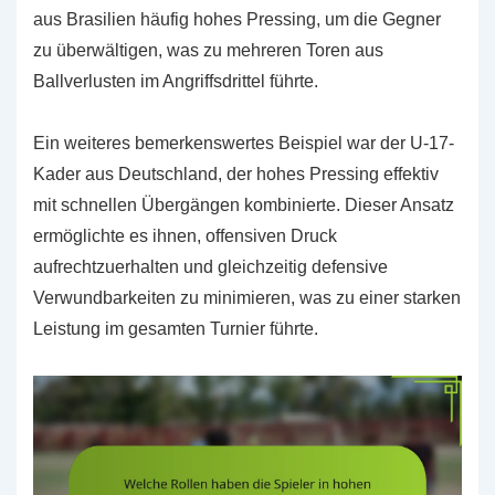
aus Brasilien häufig hohes Pressing, um die Gegner
zu überwältigen, was zu mehreren Toren aus
Ballverlusten im Angriffsdrittel führte.
Ein weiteres bemerkenswertes Beispiel war der U-17-
Kader aus Deutschland, der hohes Pressing effektiv
mit schnellen Übergängen kombinierte. Dieser Ansatz
ermöglichte es ihnen, offensiven Druck
aufrechtzuerhalten und gleichzeitig defensive
Verwundbarkeiten zu minimieren, was zu einer starken
Leistung im gesamten Turnier führte.