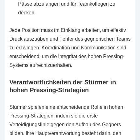
Pässe abzufangen und für Teamkollegen zu
decken.
Jede Position muss im Einklang arbeiten, um effektiv
Druck auszuüben und Fehler des gegnerischen Teams
zu erzwingen. Koordination und Kommunikation sind
entscheidend, um die Integrität des hohen Pressing-
Systems aufrechtzuerhalten.
Verantwortlichkeiten der Stürmer in
hohen Pressing-Strategien
Stürmer spielen eine entscheidende Rolle in hohen
Pressing-Strategien, indem sie die erste
Verteidigungslinie gegen den Aufbau des Gegners
bilden. Ihre Hauptverantwortung besteht darin, den