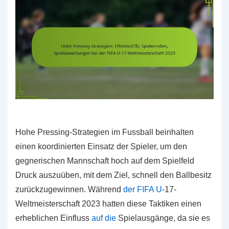
Hohe Pressing-Strategien im Fussball beinhalten
einen koordinierten Einsatz der Spieler, um den
gegnerischen Mannschaft hoch auf dem Spielfeld
Druck auszuüben, mit dem Ziel, schnell den Ballbesitz
zurückzugewinnen. Während
der FIFA U
-17-
Weltmeisterschaft 2023 hatten diese Taktiken einen
erheblichen Einfluss
auf die
Spielausgänge, da sie es