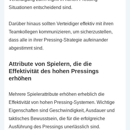
Situationen entscheidend sind.
Darüber hinaus sollten Verteidiger effektiv mit ihren
Teamkollegen kommunizieren, um sicherzustellen,
dass alle in ihrer Pressing-Strategie aufeinander
abgestimmt sind.
Attribute von Spielern, die die
Effektivität des hohen Pressings
erhöhen
Mehrere Spielerattribute erhöhen erheblich die
Effektivität von hohen Pressing-Systemen. Wichtige
Eigenschaften sind Geschwindigkeit, Ausdauer und
taktisches Bewusstsein, die für die erfolgreiche
Ausführung des Pressings unerlässlich sind.