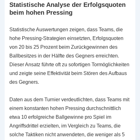
Statistische Analyse der Erfolgsquoten
beim hohen Pressing
Statistische Auswertungen zeigen, dass Teams, die
hohe Pressing-Strategien einsetzten, Erfolgsquoten
von 20 bis 25 Prozent beim Zurückgewinnen des
Ballbesitzes in der Hälfte des Gegners erreichten.
Dieser Ansatz führte oft zu sofortigen Tormöglichkeiten
und zeigte seine Effektivität beim Stören des Aufbaus
des Gegners.
Daten aus dem Turnier verdeutlichten, dass Teams mit
einem konstanten hohen Pressing durchschnittlich
etwa 10 erfolgreiche Ballgewinne pro Spiel im
Angriffsdrittel erzielten, im Vergleich zu Teams, die
solche Taktiken nicht anwendeten, die weniger als 5