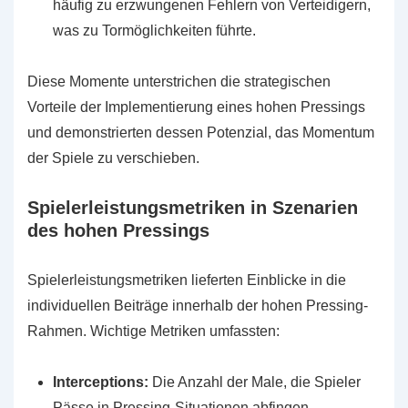
häufig zu erzwungenen Fehlern von Verteidigern,
was zu Tormöglichkeiten führte.
Diese Momente unterstrichen die strategischen
Vorteile der Implementierung eines hohen Pressings
und demonstrierten dessen Potenzial, das Momentum
der Spiele zu verschieben.
Spielerleistungsmetriken in Szenarien
des hohen Pressings
Spielerleistungsmetriken lieferten Einblicke in die
individuellen Beiträge innerhalb der hohen Pressing-
Rahmen. Wichtige Metriken umfassten:
Interceptions:
Die Anzahl der Male, die Spieler
Pässe in Pressing-Situationen abfingen.