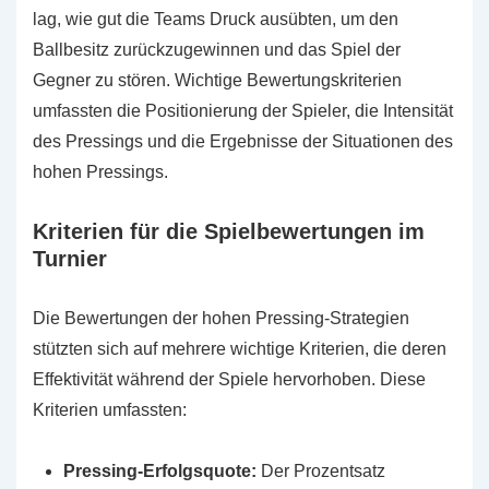
lag, wie gut die Teams Druck ausübten, um den
Ballbesitz zurückzugewinnen und das Spiel der
Gegner zu stören. Wichtige Bewertungskriterien
umfassten die Positionierung der Spieler, die Intensität
des Pressings und die Ergebnisse der Situationen des
hohen Pressings.
Kriterien für die Spielbewertungen im
Turnier
Die Bewertungen der hohen Pressing-Strategien
stützten sich auf mehrere wichtige Kriterien, die deren
Effektivität während der Spiele hervorhoben. Diese
Kriterien umfassten:
Pressing-Erfolgsquote:
Der Prozentsatz