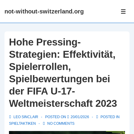
↓
not-without-switzerland.org
Skip
ME
to
Main
Content
Hohe Pressing-
Strategien: Effektivität,
Spielerrollen,
Spielbewertungen bei
der FIFA U-17-
Weltmeisterschaft 2023
LEO SINCLAIR
POSTED ON
20/01/2026
POSTED IN
SPIELTAKTIKEN
NO COMMENTS