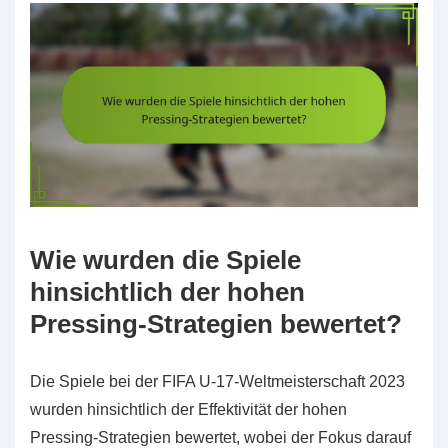
Wie wurden die Spiele
hinsichtlich der hohen
Pressing-Strategien bewertet?
Die Spiele bei der FIFA U-17-Weltmeisterschaft 2023
wurden hinsichtlich der Effektivität der hohen
Pressing-Strategien bewertet, wobei der Fokus darauf