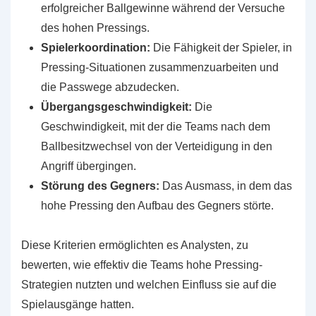
erfolgreicher Ballgewinne während der Versuche
des hohen Pressings.
Spielerkoordination:
Die Fähigkeit der Spieler, in
Pressing-Situationen zusammenzuarbeiten und
die Passwege abzudecken.
Übergangsgeschwindigkeit:
Die
Geschwindigkeit, mit der die Teams nach dem
Ballbesitzwechsel von der Verteidigung in den
Angriff übergingen.
Störung des Gegners:
Das Ausmass, in dem das
hohe Pressing den Aufbau des Gegners störte.
Diese Kriterien ermöglichten es Analysten, zu
bewerten, wie effektiv die Teams hohe Pressing-
Strategien nutzten und welchen Einfluss sie auf die
Spielausgänge hatten.