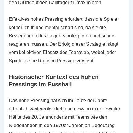
den Druck auf den Ballträger zu maximieren.
Effektives hohes Pressing erfordert, dass die Spieler
körperlich fit und mental scharf sind, da sie die
Bewegungen des Gegners antizipieren und schnell
reagieren müssen. Der Erfolg dieser Strategie hängt
vom kollektiven Einsatz des Teams ab, wobei jeder
Spieler seine Rolle im Pressing versteht.
Historischer Kontext des hohen
Pressings im Fussball
Das hohe Pressing hat sich im Laufe der Jahre
erheblich weiterentwickelt und gewann in der zweiten
Hälfte des 20. Jahrhunderts mit Teams wie den
Niederlanden in den 1970er Jahren an Bedeutung.