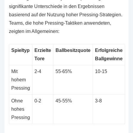
signifikante Unterschiede in den Ergebnissen
basierend auf der Nutzung hoher Pressing-Strategien.
Teams, die hohe Pressing-Taktiken anwendeten,
zeigten im Allgemeinen:
Spieltyp
Erzielte
Ballbesitzquote
Erfolgreiche
Tore
Ballgewinne
Mit
2-4
55-65%
10-15
hohem
Pressing
Ohne
0-2
45-55%
3-8
hohes
Pressing